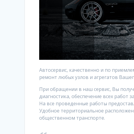
Автосервис, качественно и по приемл
ремонт любых узлов и агрегатов Вашег
При обращении в наш сервис, Вы полу
диагностика, обеспечение всех работ 
На все проведенные работы предоставл
Удобное территориальное расположени
общественном транспорте.