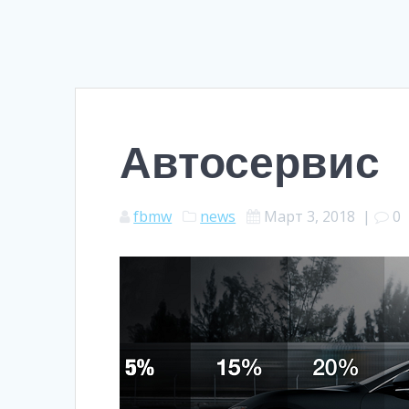
Автосервис
fbmw
news
Март 3, 2018
|
0