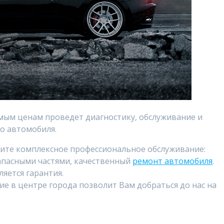
емым ценам проведет диагностику, обслуживание и
о автомобиля.
чите комплексное профессиональное обслуживание:
запасными частями, качественный
ремонт автомобиля
.
яется гарантия.
е в центре города позволит Вам добраться до нас на