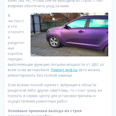
качества. Но, чтобы они не выходили из строя, стоит
вовремя обеспечить уход за ними.
В
частност
и это
относитс
я
раздаточ
ных
коробок
передач,
выполняющие функцию посылки мощности от ДВС ко
всем осям автомобиля.
Ремонт муфты
авто можно
ремонтировать без полной замены!
Если возник плохой скрежет, вибрация в области
раздатков либо другие симптомы, то стоит сразу же
поехать в сервис-центр для установки причины и
осуществления ремонтных работ.
Основные признаки выхода из строя