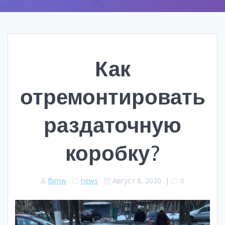
Как
отремонтировать
раздаточную
коробку?
fbmw
news
Август 8, 2020
|
0