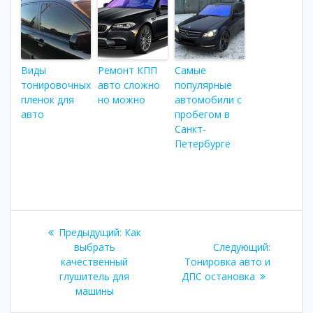
Виды
Ремонт КПП
Самые
тонировочных
авто сложно
популярные
пленок для
но можно
автомобили с
авто
пробегом в
Санкт-
Петербурге
Навигация
Предыдущий:
Предыдущая
Как
по
выбрать
запись:
Следующий:
Следую
качественный
Тонировка авто и
запись:
записям
глушитель для
ДПС остановка
машины