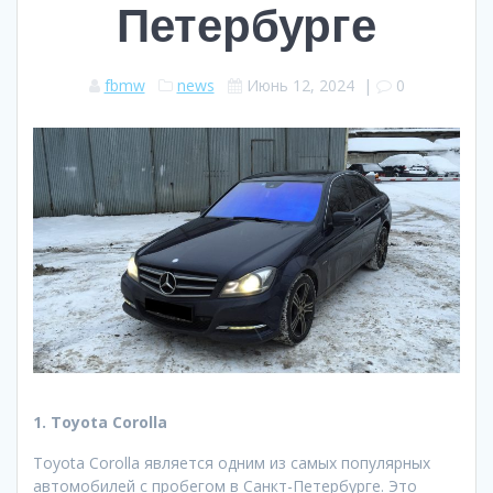
Петербурге
fbmw
news
Июнь 12, 2024
|
0
1. Toyota Corolla
Toyota Corolla является одним из самых популярных
автомобилей с пробегом в Санкт-Петербурге. Это