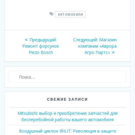
АВТОМОБИЛИ
Навигация
Предыдущий:
Предыдущая
Следующий:
Следующая
Магазин
по
Ремонт форсунок
запись:
компании «Аврора
запись:
Piezo Bosch
Агро Партс»
записям
Найти:
СВЕЖИЕ ЗАПИСИ
Mitsubishi: выбор и приобретение запчастей для
бесперебойной работы вашего автомобиля
Воздушный циклон IRILIT: Революция в защите