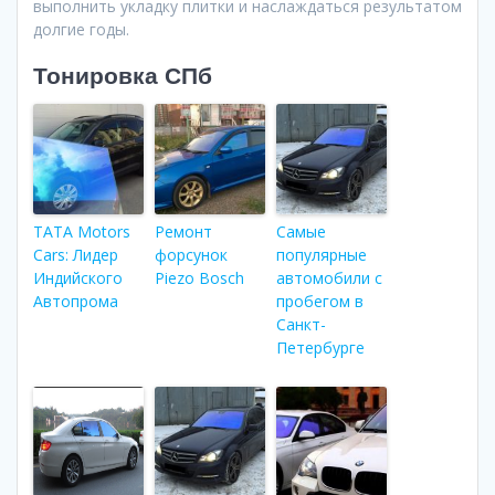
выполнить укладку плитки и наслаждаться результатом
долгие годы.
Тонировка СПб
TATA Motors
Ремонт
Самые
Cars: Лидер
форсунок
популярные
Индийского
Piezo Bosch
автомобили с
Автопрома
пробегом в
Санкт-
Петербурге