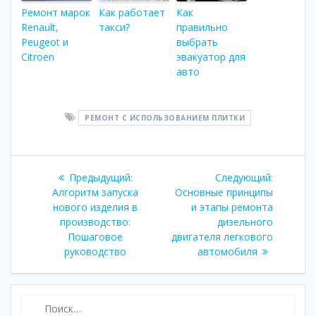
Ремонт марок
Как работает
Как
Renault,
такси?
правильно
Peugeot и
выбрать
Citroen
эвакуатор для
авто
РЕМОНТ С ИСПОЛЬЗОВАНИЕМ ПЛИТКИ
Навигация
Предыдущий:
Предыдущая
Следующий:
Следую
по
Алгоритм запуска
запись:
Основные принципы
запись:
нового изделия в
и этапы ремонта
записям
производство:
дизельного
Пошаговое
двигателя легкового
руководство
автомобиля
Найти: