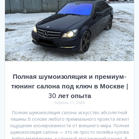
Полная шумоизоляция и премиум-
тюнинг салона под ключ в Москве |
30 лет опыта
Апрель 11, 2026
Полная шумоизоляция салона: искусство абсолютной
тишины В основе любого премиального проекта лежит
ощущение изолированности от внешнего мира. Полная
шумоизоляция салона — это не просто оклейка кузова
вибродемпферами, а сложный акустический расчет. В