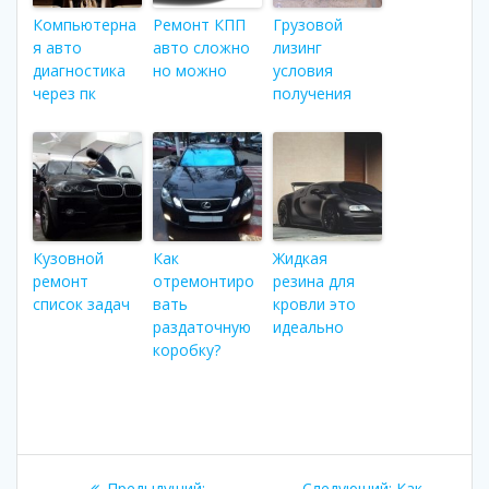
Компьютерна
Ремонт КПП
Грузовой
я авто
авто сложно
лизинг
диагностика
но можно
условия
через пк
получения
Кузовной
Как
Жидкая
ремонт
отремонтиро
резина для
список задач
вать
кровли это
раздаточную
идеально
коробку?
Навигация
Предыдущий:
Предыдущая
Следующий:
Следующая
Как