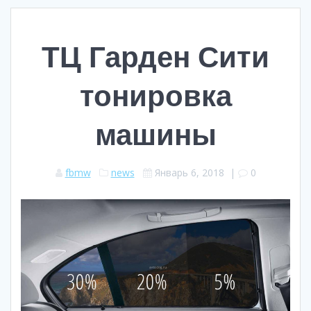
ТЦ Гарден Сити
тонировка
машины
fbmw
news
Январь 6, 2018
|
0