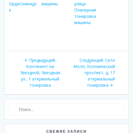
Орджоникидз
машины
улица
е
Планерная
тонировка
машины
Навигация
Предыдущий:
Предыдущая
Следующий:
Следующая
Сити
по
Континент на
запись:
Молл, Коломяжский
запись:
Звездной, Звездная
проспект, д. 17
записям
ул., 1 атермальный
атермальный
тонировка
тонировка
Найти:
СВЕЖИЕ ЗАПИСИ