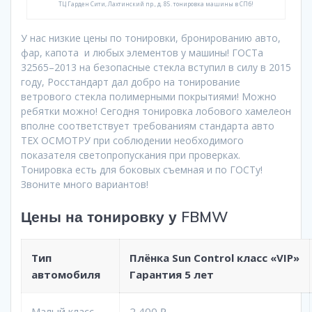
ТЦ Гарден Сити, Лахтинский пр., д. 85. тонировка машины в СПб!
У нас низкие цены по тонировки, бронированию авто,
фар, капота и любых элементов у машины! ГОСТа
32565–2013 на безопасные стекла вступил в силу в 2015
году, Росстандарт дал добро на тонирование
ветрового стекла полимерными покрытиями! Можно
ребятки можно! Сегодня тонировка лобового хамелеон
вполне соответствует требованиям стандарта авто
ТЕХ ОСМОТРУ при соблюдении необходимого
показателя светопропускания при проверках.
Тонировка есть для боковых съемная и по ГОСТу!
Звоните много вариантов!
Цены на тонировку у FBMW
Тип
Плёнка
Sun Control
класс «VIP»
автомобиля
Гарантия 5 лет
Малый класс
2 400 ₽