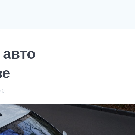
 авто
зе
0