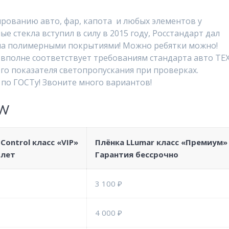
ированию авто, фар, капота и любых элементов у
е стекла вступил в силу в 2015 году, Росстандарт дал
кла полимерными покрытиями! Можно ребятки можно!
 вполне соответствует требованиям стандарта авто ТЕ
 показателя светопропускания при проверках.
 по ГОСТу! Звоните много вариантов!
MW
 Control
класс «VIP»
Плёнка
LLumar
класс «Премиум»
 лет
Гарантия бессрочно
3 100 ₽
4 000 ₽