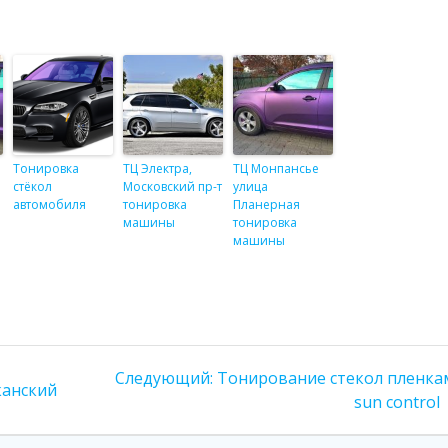
Тонировка
ТЦ Электра,
ТЦ Монпансье
стёкол
Московский пр-т
улица
автомобиля
тонировка
Планерная
машины
тонировка
машины
Следующий:
Следующая
Тонирование стекол пленка
канский
запись:
sun control