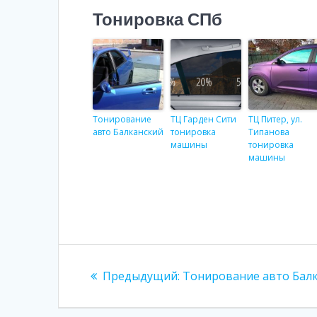
Тонировка СПб
Тонирование
ТЦ Гарден Сити
ТЦ Питер, ул.
авто Балканский
тонировка
Типанова
машины
тонировка
машины
Навигация
Предыдущий:
Предыдущая
Тонирование авто Бал
по
запись: