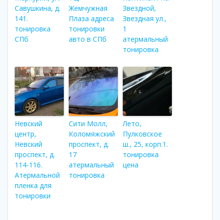
Савушкина, д.
Жемчужная
Звездной,
141.
Плаза адреса
Звездная ул.,
тонировка
тонировки
1
СПб
авто в СПб
атермальный
тонировка
Невский
Сити Молл,
Лето,
центр,
Коломяжский
Пулковское
Невский
проспект, д.
ш., 25, корп.1.
проспект, д.
17
тонировка
114-116.
атермальный
цена
Атермальной
тонировка
пленка для
тонировки