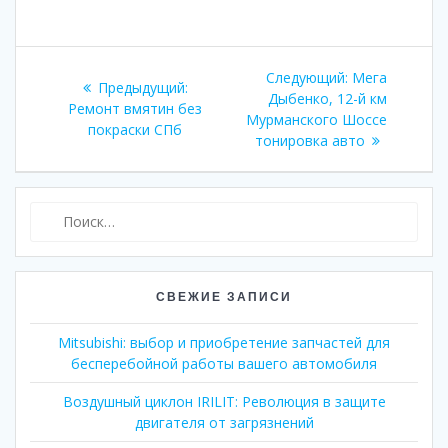
Навигация
Следующий:
Следующая
Мега
Предыдущий:
Предыдущая
по
Дыбенко, 12-й км
запись:
Ремонт вмятин без
запись:
Мурманского Шоссе
покраски СПб
записям
тонировка авто
Найти:
СВЕЖИЕ ЗАПИСИ
Mitsubishi: выбор и приобретение запчастей для
бесперебойной работы вашего автомобиля
Воздушный циклон IRILIT: Революция в защите
двигателя от загрязнений