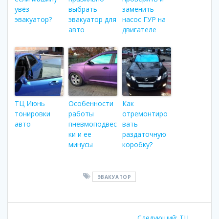
увёз
выбрать
заменить
эвакуатор?
эвакуатор для
насос ГУР на
авто
двигателе
ТЦ Июнь
Особенности
Как
тонировки
работы
отремонтиро
авто
пневмоподвес
вать
ки и ее
раздаточную
минусы
коробку?
ЭВАКУАТОР
Навигация
Следующий:
Следующая
ТЦ