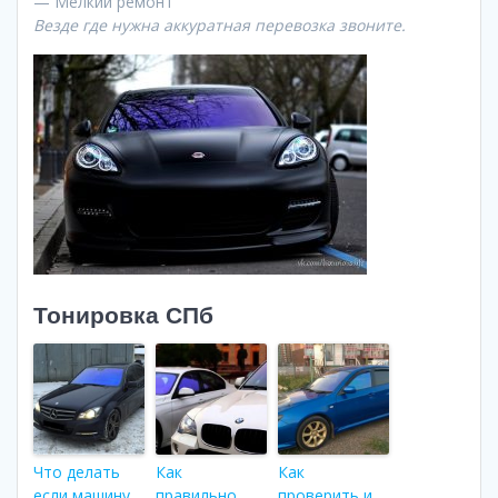
— Мелкий ремонт
Везде где нужна аккуратная перевозка звоните.
Тонировка СПб
Что делать
Как
Как
если машину
правильно
проверить и