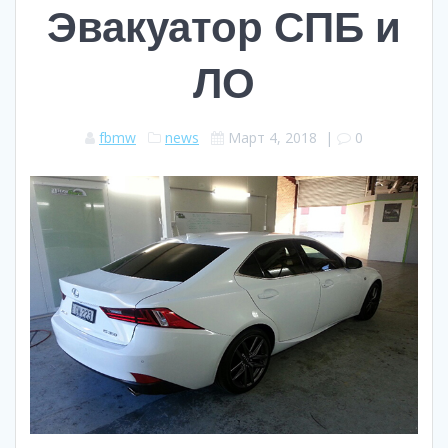
Эвакуатор СПБ и
ЛО
fbmw
news
Март 4, 2018
|
0